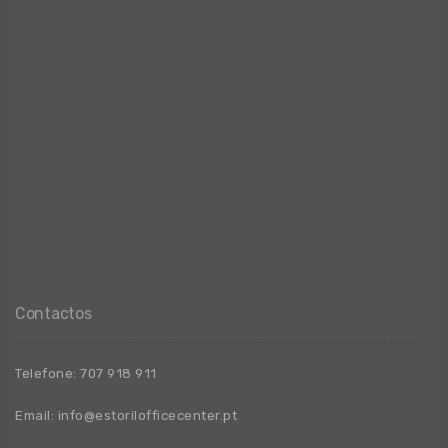
Contactos
Telefone:
707 918 911
Email:
info@estorilofficecenter.pt