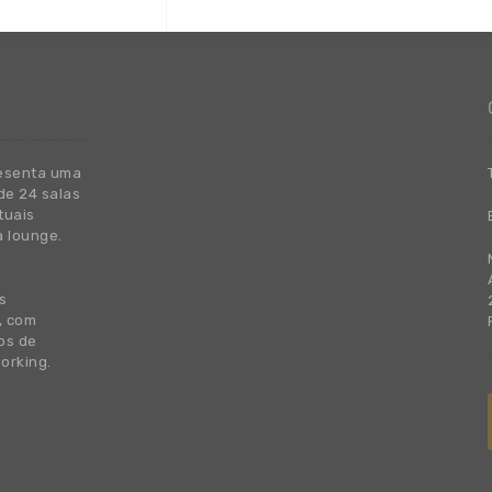
esenta uma
de 24 salas
tuais
a lounge.
s
, com
os de
orking.