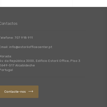
Contactos
Telefone:
707 918 911
Email:
info@estorilofficecenter.pt
Morada:
Av. da República 3000, Edifício Estoril Office, Piso 3
2649-517 Alcabideche
Portugal
Contacte-nos