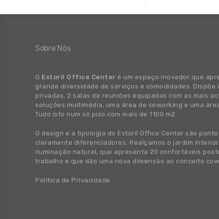
Sobre Nós
O
Estoril Office Center
é um espaço inovador que apr
grande
diversidade
de
serviços e comodidades. Dispõe 
privadas, 2 salas de reuniões equipadas com as mais ac
soluções multimédia, uma área de coworking e uma áre
Tudo isto num só piso com mais de 1100 m2.
O design e a tipologia do Estoril Office Center são ponto
claramente diferenciadores. Realçamos o jardim interior
iluminação natural, que apresenta 20 confortáveis post
trabalho e que dão uma nova dimensão ao conceito cow
Política de Privacidade