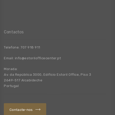
Contactos
Telefone:
707 918 911
Email:
info@estorilofficecenter.pt
Morada:
Av. da República 3000, Edifício Estoril Office, Piso 3
2649-517 Alcabideche
Portugal
Contacte-nos