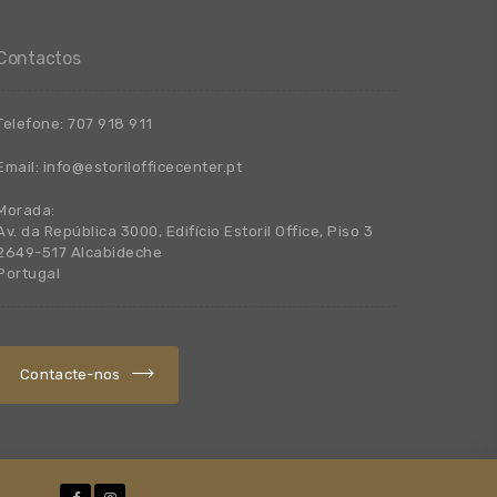
Contactos
Telefone:
707 918 911
Email:
info@estorilofficecenter.pt
Morada:
Av. da República 3000, Edifício Estoril Office, Piso 3
2649-517 Alcabideche
Portugal
Contacte-nos