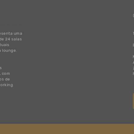
esenta uma
de 24 salas
tuais
a lounge.
s
, com
os de
orking.