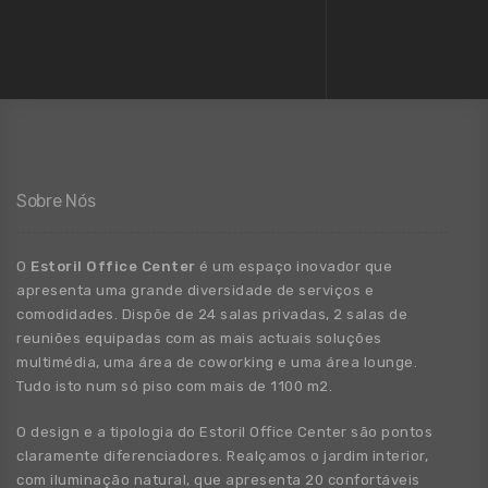
Sobre Nós
O
Estoril Office Center
é um espaço inovador que
apresenta uma grande
diversidade
de
serviços e
comodidades. Dispõe de 24 salas privadas, 2 salas de
reuniões equipadas com as mais actuais soluções
multimédia, uma área de coworking e uma área lounge.
Tudo isto num só piso com mais de 1100 m2.
O design e a tipologia do Estoril Office Center são pontos
claramente diferenciadores. Realçamos o jardim interior,
com iluminação natural, que apresenta 20 confortáveis